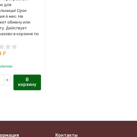
к для
льницы! Срок
ия 6 мес. Не
ит обмену или
ту. Действует
азово в корзине по
ьному коду купона,
ленному на email
0
₽
аличии
В
корзину
ормация
Контакты