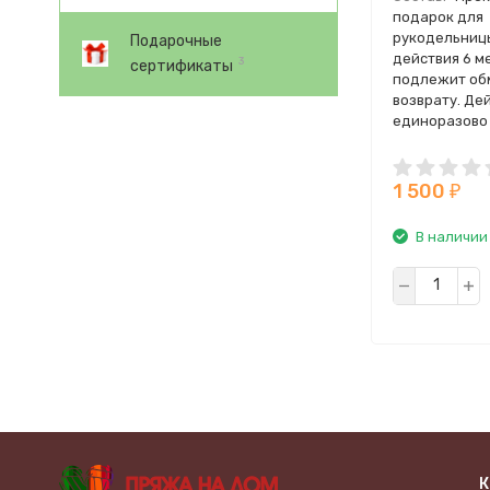
подарок для
рукодельницы
Подарочные
действия 6 ме
3
сертификаты
подлежит об
возврату. Де
единоразово 
уникальному 
отправленном
1 500
₽
В наличии
К