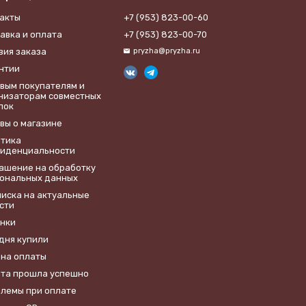
акты
+7 (953) 823-00-60
авка и оплата
+7 (953) 823-00-70
вия заказа
pryzha@pryzha.ru
нтии
вым покупателям и
низаторам совместных
пок
вы о магазине
тика
иденциальности
лашение на обработку
ональных данных
иска на актуальные
сти
нки
дня купили
на оплаты
та прошла успешно
лемы при оплате