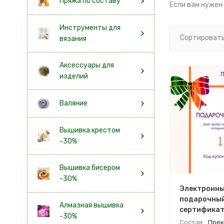
Пряжа по составу
Если вам нужен
Инструменты для
Сортировать
вязания
Аксессуары для
изделий
Валяние
Вышивка крестом
-30%
Вышивка бисером
-30%
Электронн
подарочны
Алмазная вышивка
сертификат
-30%
руб
Состав:
Прек