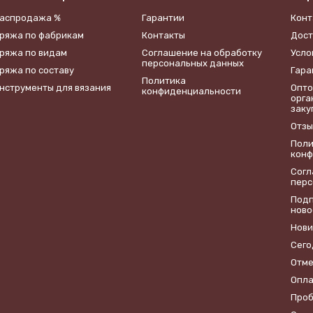
аспродажа %
Гарантии
Конт
ряжа по фабрикам
Контакты
Дост
ряжа по видам
​Соглашение на обработку
Усло
персональных данных
ряжа по составу
Гара
Политика
нструменты для вязания
Опто
конфиденциальности
орга
заку
Отзы
Поли
конф
​Сог
перс
Подп
ново
Нови
Сего
Отме
Опла
Проб