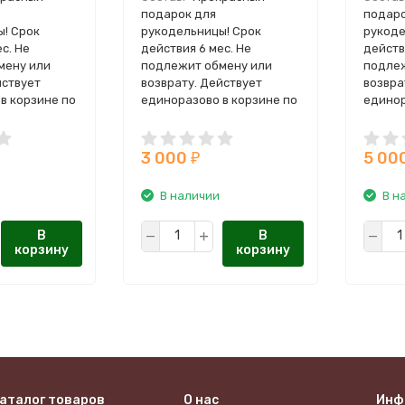
подарок для
подаро
! Срок
рукодельницы! Срок
рукоде
с. Не
действия 6 мес. Не
действ
мену или
подлежит обмену или
подлеж
йствует
возврату. Действует
возвра
в корзине по
единоразово в корзине по
единор
коду купона,
уникальному коду купона,
уникал
у на email
отправленному на email
отправ
3 000
5 00
₽
В наличии
В н
В
В
корзину
корзину
аталог товаров
О нас
Инф