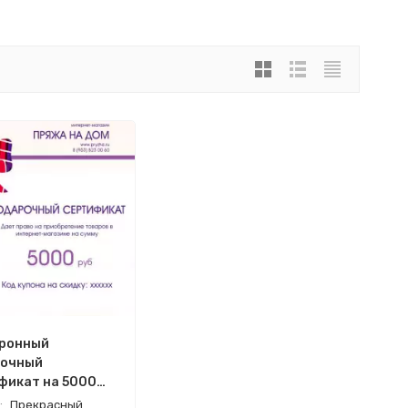
ронный
очный
фикат на 5000
:
Прекрасный