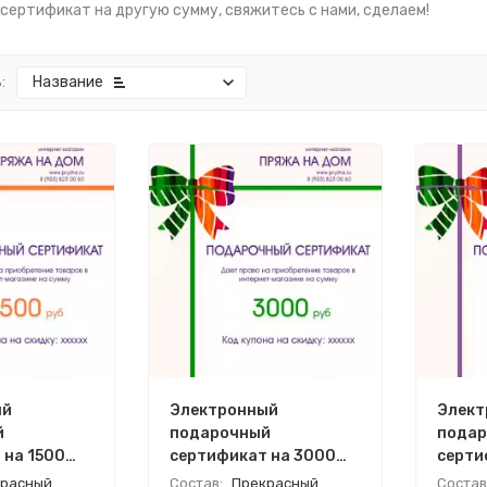
 сертификат на другую сумму, свяжитесь с нами, сделаем!
:
Название
ый
Электронный
Элект
й
подарочный
подар
 на 1500
сертификат на 3000
серти
руб
руб
расный
Состав:
Прекрасный
Состав