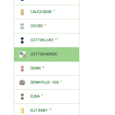
0
CALICO BEBE
0
CICI BIO
26
COTTON LUKS
0
COTTON NORDIC
13
DENIM
2
DENIM PLUS -15%
4
ELINA
30
ELIT BABY