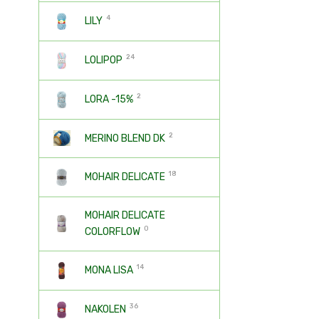
4
LILY
24
LOLIPOP
2
LORA -15%
2
MERINO BLEND DK
18
MOHAIR DELICATE
MOHAIR DELICATE
0
COLORFLOW
14
MONA LISA
36
NAKOLEN