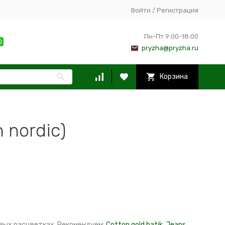
Войти
/
Регистрация
Пн-Пт 9:00-18:00
pryzha@pryzha.ru
Корзина
 nordic)
овых расцветках. Рекомендуем:
Cotton gold batik
,
Jeans