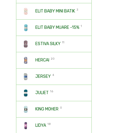
3
ELIT BABY MINI BATIK
1
ELIT BABY MUARE -15%
11
ESTIVA SILKY
20
HERCAI
4
JERSEY
16
JULIET
0
KING MOHER
18
LIDYA