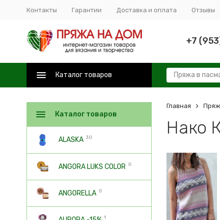
Контакты
Гарантии
Доставка и оплата
Отзывы
+7 (953
Каталог товаров
Главная
Пряж
Каталог товаров
Нако К
30
ALASKA
0
ANGORA LUKS COLOR
0
ANGORELLA
1
AURORA -15%