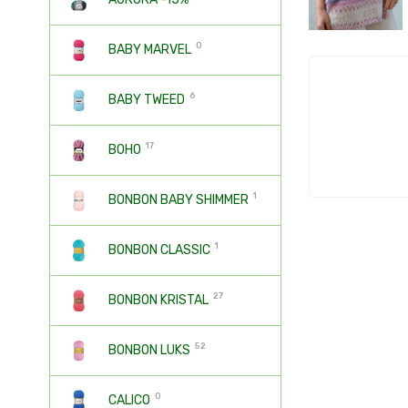
0
BABY MARVEL
6
BABY TWEED
17
BOHO
1
BONBON BABY SHIMMER
1
BONBON CLASSIC
27
BONBON KRISTAL
52
BONBON LUKS
0
CALICO