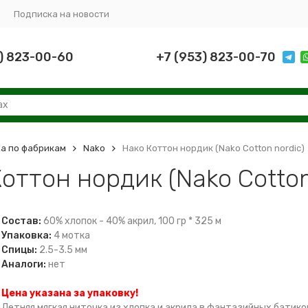
Подписка на новости
) 823-00-60
+7 (953) 823-00-70
а по фабрикам
Nako
Нако Коттон нордик (Nako Cotton nordic)
оттон нордик (Nako Cotton
Состав:
60% хлопок - 40% акрил, 100 гр * 325 м
Упаковка:
4 мотка
Спицы:
2.5-3.5 мм
Аналоги:
нет
Цена указана за упаковку!
Летняя мягкая ниточка из хлопка и акрила в фантазийных батик