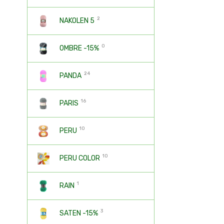
2
NAKOLEN 5
0
OMBRE -15%
24
PANDA
16
PARIS
10
PERU
10
PERU COLOR
1
RAIN
3
SATEN -15%