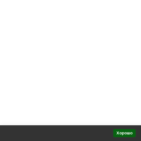
Политика персональных данных
Представительства в регионах
Хорошо