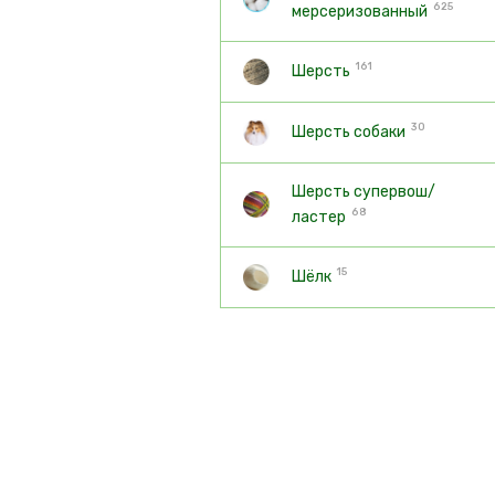
625
мерсеризованный
161
Шерсть
30
Шерсть собаки
Шерсть супервош/
68
ластер
15
Шёлк