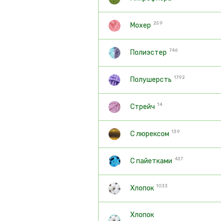
259
Мохер
746
Полиэстер
1792
Полушерсть
14
Стрейч
139
С люрексом
427
С пайетками
1033
Хлопок
Хлопок