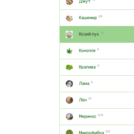
19
Джут
28
Кашемир
76
Козий пух
0
Конопля
0
Крапива
0
Лама
47
Лён
676
Меринос
123
Микрофибра