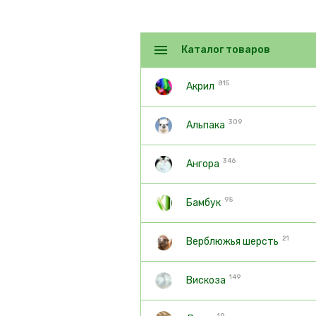
Каталог товаров
815
Акрил
309
Альпака
346
Ангора
95
Бамбук
21
Верблюжья шерсть
149
Вискоза