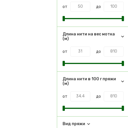
от
до
Длина нити на вес мотка
(м)
от
до
Длина нити в 100 г пряжи
(м)
от
до
Вид пряжи