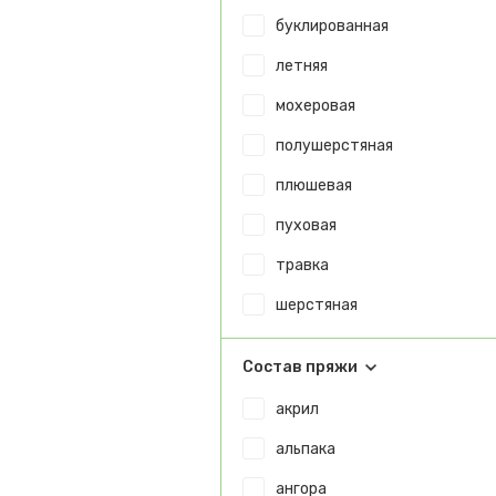
буклированная
летняя
мохеровая
полушерстяная
плюшевая
пуховая
травка
шерстяная
Состав пряжи
акрил
альпака
ангора