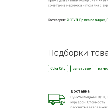
Пряжа для вязания Колор сити Як вул 
сочетание мериноса и пуха яка с акр
Категории:
ЯК ВУЛ
,
Пряжа по видам
,
Подборки това
Color City
салатовые
из ме
Доставка
Пункты выдачи СДЭК, 
курьером. Стоимость
рассчитывается в кор