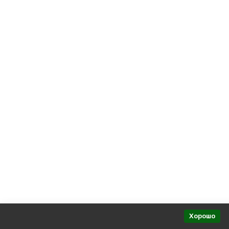
Политика персональных данных
Представительства в регионах
Хорошо