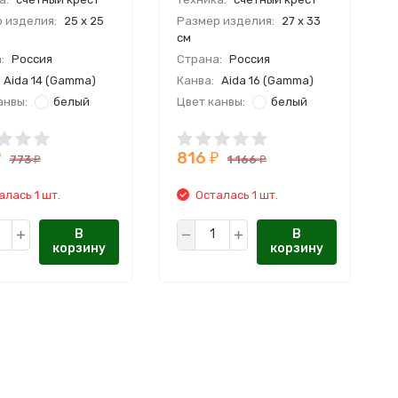
 изделия:
25 х 25
Размер изделия:
27 х 33
см
:
Россия
Страна:
Россия
Aida 14 (Gamma)
Канва:
Aida 16 (Gamma)
анвы:
белый
Цвет канвы:
белый
:
Gamma
Мулине:
Gamma
816
₽
₽
773
1 166
₽
₽
алась 1 шт.
Осталась 1 шт.
В
В
корзину
корзину