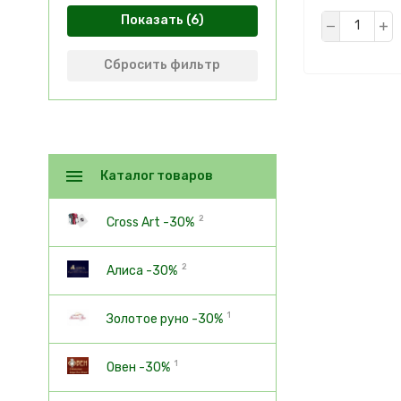
Показать
Сбросить фильтр
Каталог товаров
2
Cross Art -30%
2
Алиса -30%
1
Золотое руно -30%
1
Овен -30%