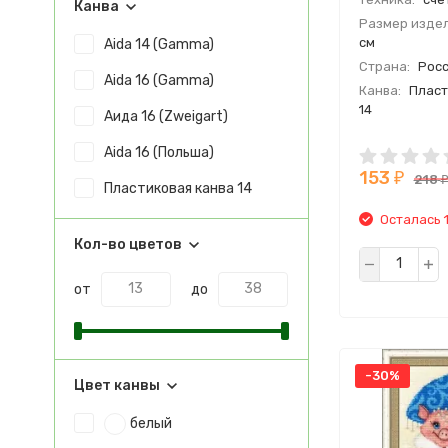
Канва
Размер издел
см
Aida 14 (Gamma)
Страна:
Росс
Aida 16 (Gamma)
Канва:
Пласт
14
Аида 16 (Zweigart)
Сюжет:
живо
Aida 16 (Польша)
мультиплика
153
Производите
₽
218
Пластиковая канва 14
Осталась 1
Кол-во цветов
от
до
-30%
Цвет канвы
белый