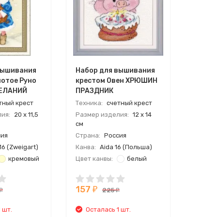
вышивания
Набор для вышивания
лотое Руно
крестом Овен ХРЮШИН
ЕЛАНИЙ
ПРАЗДНИК
тный крест
Техника:
счетный крест
ия:
20 х 11,5
Размер изделия:
12 х 14
см
ия
Страна:
Россия
6 (Zweigart)
Канва:
Aida 16 (Польша)
кремовый
Цвет канвы:
белый
ira
Мулине:
ПНК им.Кирова
157
₽
225
₽
₽
 шт.
Осталась 1 шт.