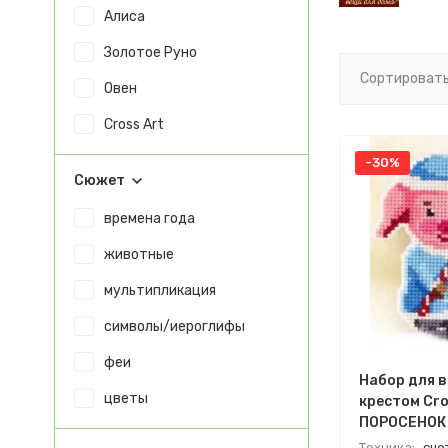
Алиса
Золотое Руно
Сортировать
Овен
Cross Art
-30%
Сюжет
времена года
животные
мультипликация
символы/иероглифы
феи
Набор для 
цветы
крестом Cro
ПОРОСЕНОК 
СНЕГУРОЧК
Техника:
сче