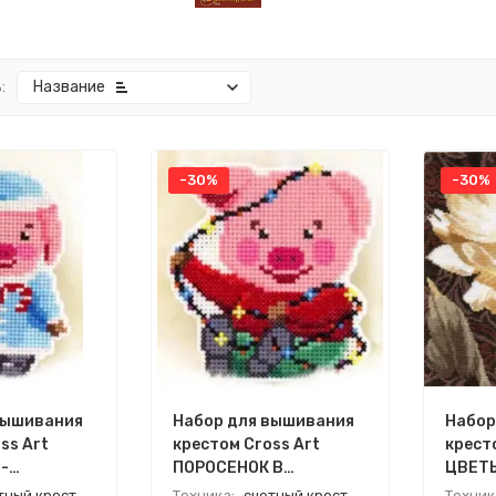
:
Название
-30%
-30%
вышивания
Набор для вышивания
Набор
ss Art
крестом Cross Art
крест
-
ПОРОСЕНОК В
ЦВЕТЫ
А
ГИРЛЯНДЕ
СВЕТ
тный крест
Техника:
счетный крест
Техник