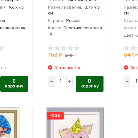
ия:
9,6 х 7,3
Размер изделия:
8,7 х 9,3
Размер
см
см
ия
Страна:
Россия
Страна
иковая канва
Канва:
Пластиковая канва
Канва:
14
Цвет к
тные,
Сюжет:
животные,
Мулине
ция
мультипликация
153
541
ль:
Cross Art
Производитель:
Cross Art
₽
218
₽
₽
 шт.
Осталась 1 шт.
Ост
В
В
корзину
корзину
-30%