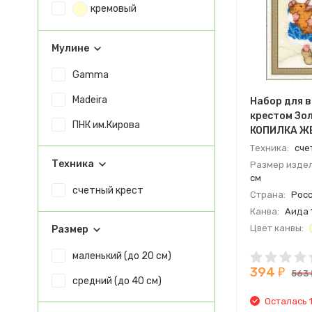
кремовый
Мулине
Gamma
Madeira
Набор для 
крестом Зо
ПНК им.Кирова
КОПИЛКА Ж
Техника:
сче
Техника
Размер издел
см
счетный крест
Страна:
Росс
Канва:
Аида 1
Цвет канвы:
Размер
Мулине:
Made
маленький (до 20 см)
394
₽
563
средний (до 40 см)
Осталась 1