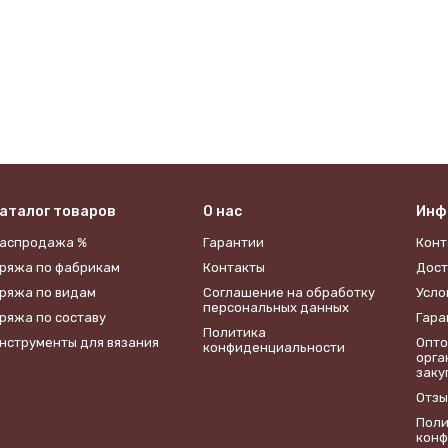
аталог товаров
О нас
Инф
аспродажа %
Гарантии
Конт
ряжа по фабрикам
Контакты
Дост
ряжа по видам
​Соглашение на обработку
Усло
персональных данных
ряжа по составу
Гара
Политика
нструменты для вязания
Опто
конфиденциальности
орга
заку
Отзы
Поли
конф