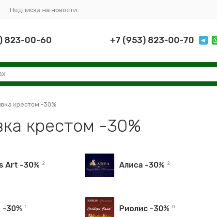
Подписка на новости
) 823-00-60
+7 (953) 823-00-70
вка крестом -30%
ка крестом -30%
s Art -30%
Алиса -30%
2
2
 -30%
Риолис -30%
1
0