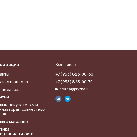
ормация
Контакты
акты
+7 (953) 823-00-60
авка и оплата
+7 (953) 823-00-70
вия заказа
pryzha@pryzha.ru
нтии
вым покупателям и
низаторам совместных
пок
вы о магазине
тика
иденциальности