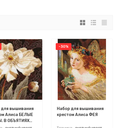
-30%
 для вышивания
Набор для вышивания
ом Алиса БЕЛЫЕ
крестом Алиса ФЕЯ
. В ОБЪЯТИЯХ
А
а:
счетный крест
Техника:
счетный крест