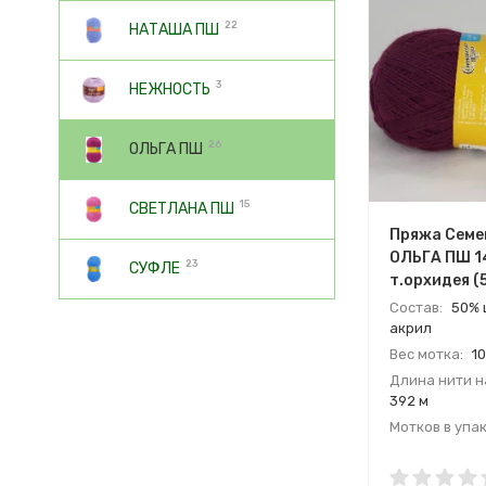
22
НАТАША ПШ
3
НЕЖНОСТЬ
26
ОЛЬГА ПШ
15
СВЕТЛАНА ПШ
Пряжа Семе
ОЛЬГА ПШ 1
23
СУФЛЕ
т.орхидея (
Состав:
50% 
акрил
Вес мотка:
10
Длина нити на
392 м
Мотков в упак
Страна:
Росс
Производите