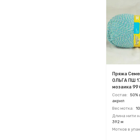
Пряжа Семе
ОЛЬГА ПШ 1
мозаика 99 
мотков)
Состав:
50% 
акрил
Вес мотка:
10
Длина нити на
392 м
Мотков в упак
Страна:
Росс