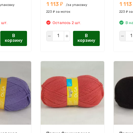
1 113
1 113
Я ПРЯЖА
СЕМЕНОВСКАЯ ПРЯЖА
СЕМЕН
₽
 упаковку
/за упаковку
223 ₽ за моток
223 ₽ за
 шт.
Осталось 2 шт.
В н
В
В
корзину
корзину