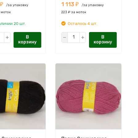
1 113
ОВСКАЯ ПРЯЖА
СЕМЕНОВСКАЯ ПРЯЖА
₽
₽
/за упаковку
/за упаковку
 моток
223 ₽ за моток
аличии 20 шт.
Осталось 4 шт.
В
В
корзину
корзину