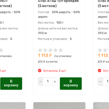
1407
ОЛЬГА ПШ 139 орхидея
ОЛЬГА
мотков)
(5 мотков)
(5 мот
шерсть - 50%
Состав:
50% шерсть - 50%
Состав
акрил
акрил
0 г
Вес мотка:
100 г
Вес мо
 вес мотка:
Длина нити на вес мотка:
Длина 
392 м
392 м
овке:
5
Мотков в упаковке:
5
Мотков
ия
Страна:
Россия
Страна
ль:
Производитель:
Произв
1 113
1 113
Я ПРЯЖА
СЕМЕНОВСКАЯ ПРЯЖА
СЕМЕН
₽
 упаковку
/за упаковку
223 ₽ за моток
223 ₽ за
2 шт.
Осталось 2 шт.
Ост
В
В
корзину
корзину