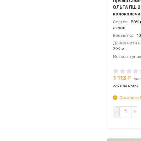
Пряжа Семе
ОЛЬГА ПШ 2
колокольчик
Состав:
50% 
акрил
Вес мотка:
10
Длина нити на
392 м
Мотков в упак
Страна:
Росс
Производите
1 113
СЕМЕНОВСКА
₽
/за
223 ₽ за моток
Осталось 