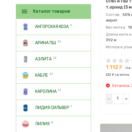
ОЛЬГА ПШ 1
т.орхид (5 
Каталог товаров
Состав:
50% 
акрил
0
АНГОРСКАЯ КОЗА
Вес мотка:
10
Длина нити на
392 м
32
АРИНА ПШ
Мотков в упак
Страна:
Росс
22
АЭЛИТА
Производите
1 112
СЕМЕНОВСКА
₽
/за
23
222 ₽ за моток
КАБЛЕ
Осталось 
51
КАРОЛИНА
1
ЛИДИЯ СИЛЬВЕР
8
ЛИЛИЯ