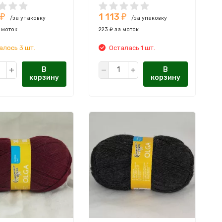
одитель:
Производитель:
1 113
ОВСКАЯ ПРЯЖА
СЕМЕНОВСКАЯ ПРЯЖА
₽
₽
/за упаковку
/за упаковку
 моток
223 ₽ за моток
алось 3 шт.
Осталась 1 шт.
В
В
корзину
корзину