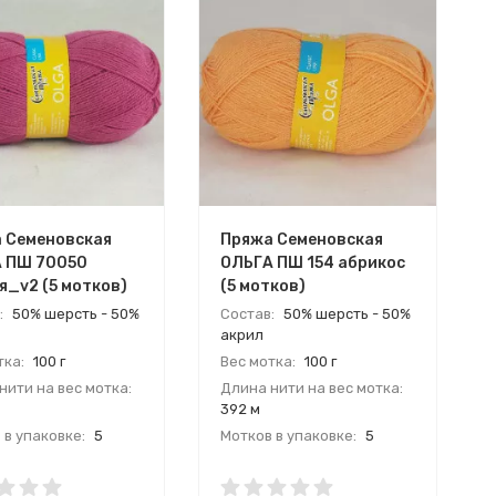
 Семеновская
Пряжа Семеновская
 ПШ 70050
ОЛЬГА ПШ 154 абрикос
я_v2 (5 мотков)
(5 мотков)
:
50% шерсть - 50%
Состав:
50% шерсть - 50%
акрил
тка:
100 г
Вес мотка:
100 г
нити на вес мотка:
Длина нити на вес мотка:
392 м
 в упаковке:
5
Мотков в упаковке:
5
:
Россия
Страна:
Россия
одитель:
Производитель: