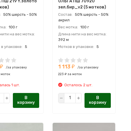
 ПШ 219 т.золото
ОЛЬГА ПШ 70920
ков)
зел.бир_v2 (5 мотков)
:
50% шерсть - 50%
Состав:
50% шерсть - 50%
акрил
тка:
100 г
Вес мотка:
100 г
нити на вес мотка:
Длина нити на вес мотка:
392 м
 в упаковке:
5
Мотков в упаковке:
5
:
Россия
Страна:
Россия
одитель:
Производитель:
1 113
ОВСКАЯ ПРЯЖА
СЕМЕНОВСКАЯ ПРЯЖА
₽
₽
/за упаковку
/за упаковку
 моток
223 ₽ за моток
алась 1 шт.
Осталось 2 шт.
В
В
корзину
корзину