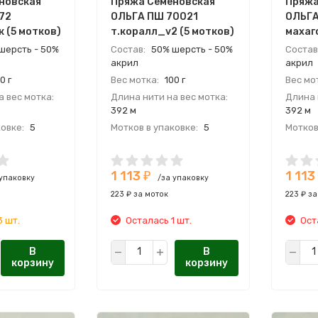
новская
Пряжа Семеновская
Пряжа
72
ОЛЬГА ПШ 70021
ОЛЬГА
 (5 мотков)
т.коралл_v2 (5 мотков)
махаг
шерсть - 50%
Состав:
50% шерсть - 50%
Состав
акрил
акрил
0 г
Вес мотка:
100 г
Вес мо
 вес мотка:
Длина нити на вес мотка:
Длина 
392 м
392 м
овке:
5
Мотков в упаковке:
5
Мотков
ия
Страна:
Россия
Страна
ль:
Производитель:
Произв
1 113
1 113
Я ПРЯЖА
СЕМЕНОВСКАЯ ПРЯЖА
СЕМЕН
₽
 упаковку
/за упаковку
223 ₽ за моток
223 ₽ за
3 шт.
Осталась 1 шт.
Ост
В
В
корзину
корзину