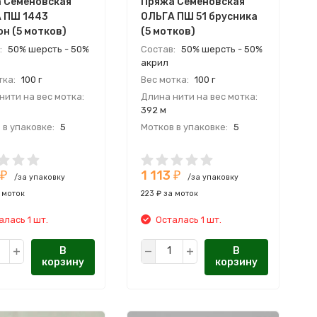
 Семеновская
Пряжа Семеновская
 ПШ 1443
ОЛЬГА ПШ 51 брусника
он (5 мотков)
(5 мотков)
:
50% шерсть - 50%
Состав:
50% шерсть - 50%
акрил
тка:
100 г
Вес мотка:
100 г
нити на вес мотка:
Длина нити на вес мотка:
392 м
 в упаковке:
5
Мотков в упаковке:
5
:
Россия
Страна:
Россия
одитель:
Производитель:
1 113
ОВСКАЯ ПРЯЖА
СЕМЕНОВСКАЯ ПРЯЖА
₽
₽
/за упаковку
/за упаковку
 моток
223 ₽ за моток
алась 1 шт.
Осталась 1 шт.
В
В
корзину
корзину