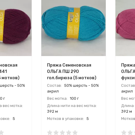
новская
Пряжа Семеновская
Пряжа
441
ОЛЬГА ПШ 290
ОЛЬГА
5 мотков)
гол.бирюза (5 мотков)
фукси
шерсть - 50%
Состав:
50% шерсть - 50%
Состав
акрил
акрил
0 г
Вес мотка:
100 г
Вес мо
 вес мотка:
Длина нити на вес мотка:
Длина 
392 м
392 м
овке:
5
Мотков в упаковке:
5
Мотков
ия
Страна:
Россия
Страна
ль:
Производитель:
Произв