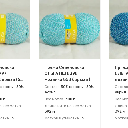
новская
Пряжа Семеновская
Пряжа
797
ОЛЬГА ПШ 8398
ОЛЬГА
бирюза (5
мозаика 858 бирюза (5
мозаи
мотков)
(5 мот
шерсть - 50%
Состав:
50% шерсть - 50%
Состав
акрил
акрил
0 г
Вес мотка:
100 г
Вес мо
 вес мотка:
Длина нити на вес мотка:
Длина 
392 м
392 м
овке:
5
Мотков в упаковке:
5
Мотков
ия
Страна:
Россия
Страна