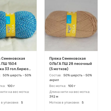
 Семеновская
Пряжа Семеновская
 ПШ 1504
ОЛЬГА ПШ 28 песочный
ка 33 гол.бирюза
(5 мотков)
ков)
:
50% шерсть - 50%
Состав:
50% шерсть - 50%
акрил
тка:
100 г
Вес мотка:
100 г
нити на вес мотка:
Длина нити на вес мотка:
392 м
 в упаковке:
5
Мотков в упаковке:
5
:
Россия
Страна:
Россия