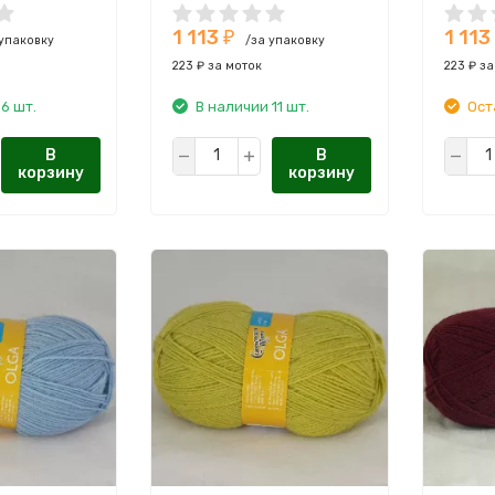
ль:
Производитель:
Произв
1 113
1 113
Я ПРЯЖА
СЕМЕНОВСКАЯ ПРЯЖА
СЕМЕН
₽
 упаковку
/за упаковку
223 ₽ за моток
223 ₽ за
6 шт.
В наличии 11 шт.
Ост
В
В
корзину
корзину