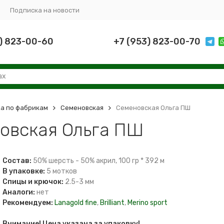
Подписка на новости
) 823-00-60
+7 (953) 823-00-70
а по фабрикам
Семеновская
Семеновская Ольга ПШ
овская Ольга ПШ
Состав:
50% шерсть - 50% акрил, 100 гр * 392 м
В упаковке:
5 мотков
Спицы и крючок:
2.5-3 мм
Аналоги:
нет
Рекомендуем:
Lanagold fine
,
Brilliant
,
Merino sport
Внимание! Цена указана за упаковку!