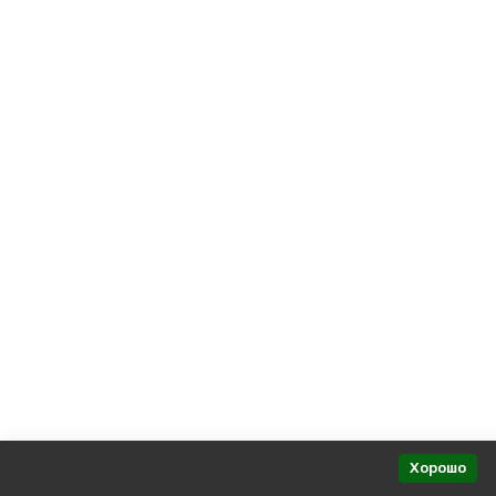
Политика персональных данных
Представительства в регионах
Хорошо