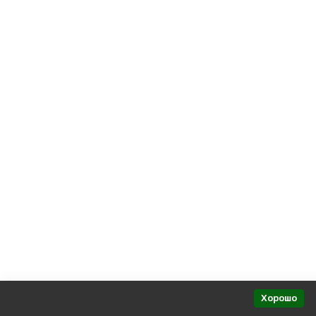
Политика персональных данных
Представительства в регионах
Хорошо