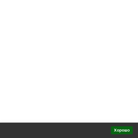
Политика персональных данных
Представительства в регионах
Хорошо