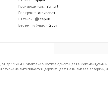
Страна:
Турция
Производитель:
Yarnart
Вид пряжи:
акриловая
Оттенок:
серый
Вес нетто (упак.):
250 г
л, 50 гр * 150 м. В упаковке 5 мотков одного цвета. Рекомендуемы
ри стирке не вытягивается, держит цвет. Не вызывает аллергии, н