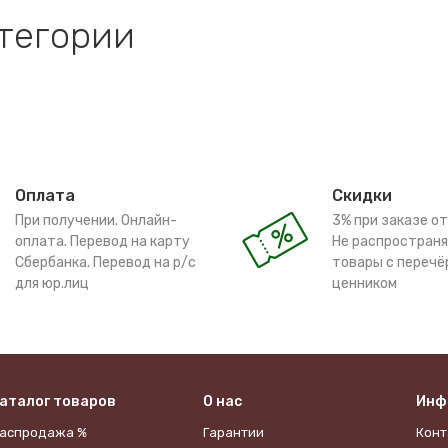
атегории
Оплата
Скидки
При получении. Онлайн-
3% при заказе от
оплата. Перевод на карту
Не распространя
Сбербанка. Перевод на р/с
товары с переч
для юр.лиц
ценником
аталог товаров
О нас
Инф
аспродажа %
Гарантии
Конт