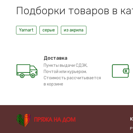
Подборки товаров в к
Yarnart
серые
из акрила
Доставка
Пункты выдачи СДЭК,
Почтой или курьером.
Стоимость рассчитывается
в корзине
К
Р