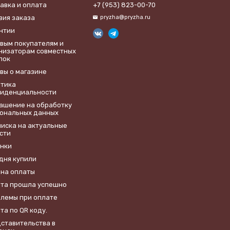
авка и оплата
+7 (953) 823-00-70
вия заказа
pryzha@pryzha.ru
нтии
вым покупателям и
низаторам совместных
пок
вы о магазине
тика
иденциальности
лашение на обработку
ональных данных
иска на актуальные
сти
нки
дня купили
на оплаты
та прошла успешно
лемы при оплате
та по QR коду.
ставительства в