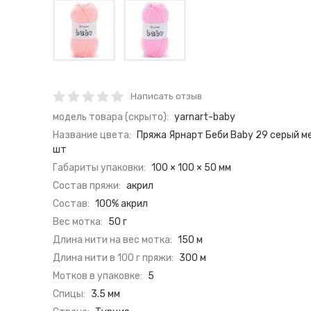
Написать отзыв
модель товара (скрыто):
yarnart-baby
Название цвета:
Пряжа Ярнарт Беби Baby 29 серый м
шт
Габариты упаковки:
100 × 100 × 50 мм
Состав пряжи:
акрил
Состав:
100% акрил
Вес мотка:
50 г
Длина нити на вес мотка:
150 м
Длина нити в 100 г пряжи:
300 м
Мотков в упаковке:
5
Спицы:
3.5 мм