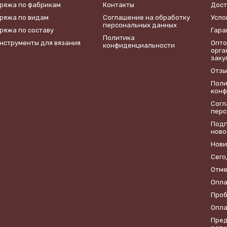
ряжа по фабрикам
Контакты
Дост
ряжа по видам
​Соглашение на обработку
Усло
персональных данных
ряжа по составу
Гара
Политика
нструменты для вязания
Опто
конфиденциальности
орга
заку
Отзы
Поли
конф
​Сог
перс
Подп
ново
Нови
Сего
Отме
Опла
Проб
Опла
Пред