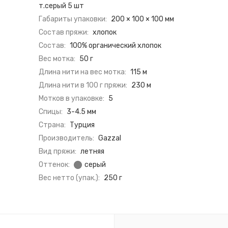
т.серый 5 шт
Габариты упаковки:
200 × 100 × 100 мм
Состав пряжи:
хлопок
Состав:
100% органический хлопок
Вес мотка:
50 г
Длина нити на вес мотка:
115 м
Длина нити в 100 г пряжи:
230 м
Мотков в упаковке:
5
Спицы:
3-4.5 мм
Страна:
Турция
Производитель:
Gazzal
Вид пряжи:
летняя
Оттенок:
серый
Вес нетто (упак.):
250 г