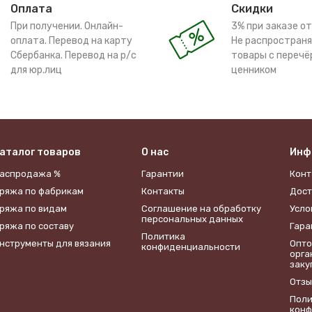
Оплата
Скидки
При получении. Онлайн-
3% при заказе от
оплата. Перевод на карту
Не распространя
Сбербанка. Перевод на р/с
товары с переч
для юр.лиц
ценником
аталог товаров
О нас
Инф
аспродажа %
Гарантии
Конт
ряжа по фабрикам
Контакты
Дост
ряжа по видам
​Соглашение на обработку
Усло
персональных данных
ряжа по составу
Гара
Политика
нструменты для вязания
Опто
конфиденциальности
орга
заку
Отзы
Поли
конф