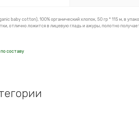
anic baby cotton), 100% органический хлопок, 50 гр * 115 м, в уп
утки, отлично ложится в лицевую гладь и ажуры, полотно получа
 по составу
атегории