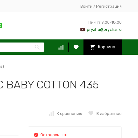
Войти
/
Регистрация
Пн-Пт 9:00-18:00
pryzha@pryzha.ru
Корзина
в)
C BABY COTTON 435
К сравнению
В избранное
Осталась 1 шт.