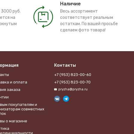
Наличие
 3000 руб.
Весь ассортимент
ется на
соответствует реальным
ёркнутым
остаткам. По вашей просьбе
сделаем фото товара!
ормация
Контакты
акты
+7 (953) 823-00-60
авка и оплата
+7 (953) 823-00-70
вия заказа
pryzha@pryzha.ru
нтии
вым покупателям и
низаторам совместных
пок
вы о магазине
тика
иденциальности