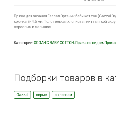
Пряжа для вязания Газзал Органик беби коттон (Gazzal Org
крючка 3-4.5 мм. Толстенькая хлопковая нить мягкой скр
взрослым и малышам.
Категории:
ORGANIC BABY COTTON
,
Пряжа по видам
,
Пряжа
Подборки товаров в к
Gazzal
серые
с хлопком