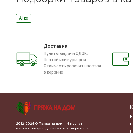
Alize
Доставка
Пункты выдачи СДЭК,
Почтой или курьером.
Стоимость рассчитывается
в корзине
К
Р
2012-2026 © Пряжа на дом — Интернет-
П
магазин товаров для вязания и творчества
П