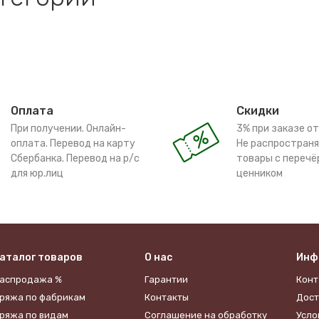
Оплата
Скидки
При получении. Онлайн-
3% при заказе от
оплата. Перевод на карту
Не распространя
Сбербанка. Перевод на р/с
товары с переч
для юр.лиц
ценником
аталог товаров
О нас
Инф
аспродажа %
Гарантии
Конт
ряжа по фабрикам
Контакты
Дост
ряжа по видам
​Соглашение на обработку
Усло