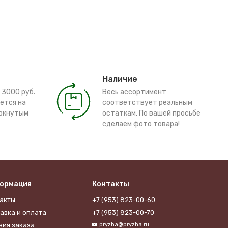
Наличие
 3000 руб.
Весь ассортимент
ется на
соответствует реальным
ёркнутым
остаткам. По вашей просьбе
сделаем фото товара!
ормация
Контакты
акты
+7 (953) 823-00-60
авка и оплата
+7 (953) 823-00-70
вия заказа
pryzha@pryzha.ru