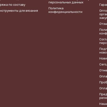
персональных данных
ряжа по составу
Гара
Политика
нструменты для вязания
Опто
конфиденциальности
орга
заку
Отзы
Поли
конф
​Сог
перс
Подп
ново
Нови
Сего
Отме
Опла
Проб
Опла
Пред
реги
Наши