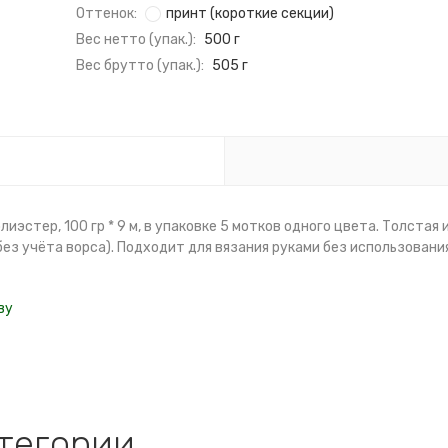
Оттенок:
принт (короткие секции)
Вес нетто (упак.):
500 г
Вес брутто (упак.):
505 г
олиэстер, 100 гр * 9 м, в упаковке 5 мотков одного цвета. Толста
без учёта ворса). Подходит для вязания руками без использования
ву
атегории