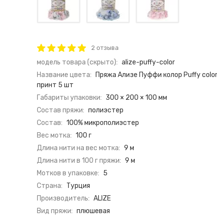
2 отзыва
модель товара (скрыто):
alize-puffy-color
Название цвета:
Пряжа Ализе Пуффи колор Puffy colo
принт 5 шт
Габариты упаковки:
300 × 200 × 100 мм
Состав пряжи:
полиэстер
Состав:
100% микрополиэстер
Вес мотка:
100 г
Длина нити на вес мотка:
9 м
Длина нити в 100 г пряжи:
9 м
Мотков в упаковке:
5
Страна:
Турция
Производитель:
ALIZE
Вид пряжи:
плюшевая