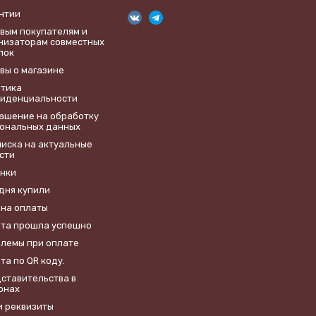
нтии
вым покупателям и
низаторам совместных
пок
вы о магазине
тика
иденциальности
лашение на обработку
ональных данных
иска на актуальные
сти
нки
дня купили
на оплаты
та прошла успешно
лемы при оплате
та по QR коду.
ставительства в
онах
 реквизиты