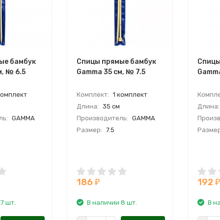
ые бамбук
Спицы прямые бамбук
Спицы
, № 6.5
Gamma 35 см, № 7.5
Gamma
комплект
Комплект:
1 комплект
Компле
Длина:
35 см
Длина:
ль:
GAMMA
Производитель:
GAMMA
Произв
Размер:
7.5
Размер
186
192
₽
₽
7 шт.
В наличии 8 шт.
В н