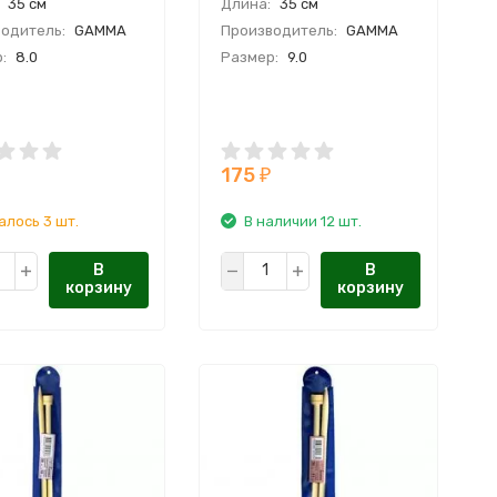
35 см
Длина:
35 см
одитель:
GAMMA
Производитель:
GAMMA
:
8.0
Размер:
9.0
175
₽
алось 3 шт.
В наличии 12 шт.
В
В
корзину
корзину