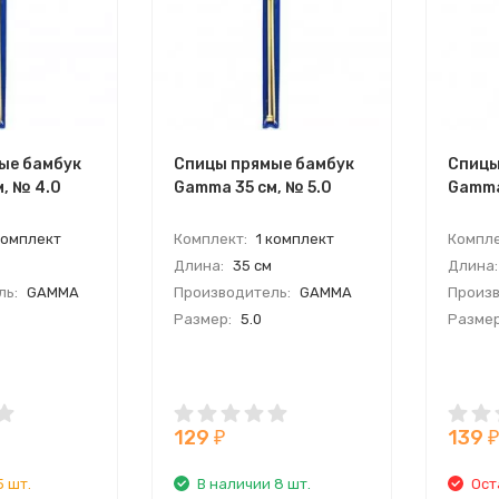
ые бамбук
Спицы прямые бамбук
Спицы
, № 4.0
Gamma 35 см, № 5.0
Gamma
комплект
Комплект:
1 комплект
Компле
Длина:
35 см
Длина:
ль:
GAMMA
Производитель:
GAMMA
Произв
Размер:
5.0
Размер
129
139
₽
₽
5 шт.
В наличии 8 шт.
Ост