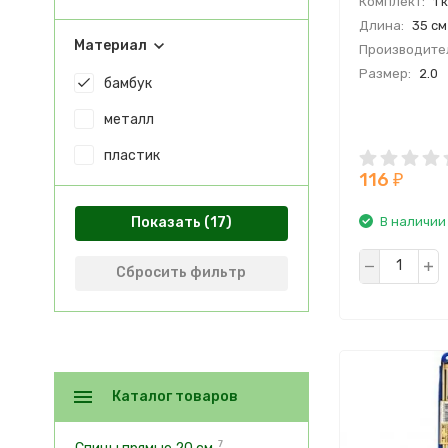
Комплект:
1 
Длина:
35 см
Материал
Производите
Размер:
2.0
бамбук
металл
пластик
116
₽
В наличии 
Показать
Сбросить фильтр
Каталог товаров
7