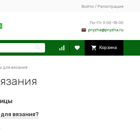
Войти
/
Регистрация
Пн-Пт 9:00-18:00
pryzha@pryzha.ru
Корзина
 для вязания
вязания
пицы
 для вязания?
?