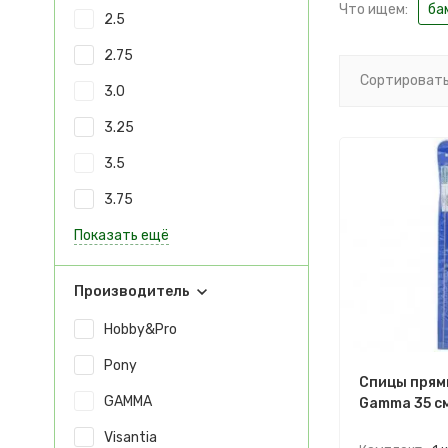
Что ищем:
ба
2.5
2.75
Сортировать
3.0
3.25
3.5
3.75
Показать ещё
Производитель
Hobby&Pro
Pony
Спицы прям
GAMMA
Gamma 35 см
Visantia