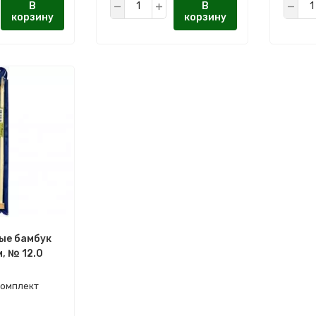
В
В
корзину
корзину
ые бамбук
, № 12.0
комплект