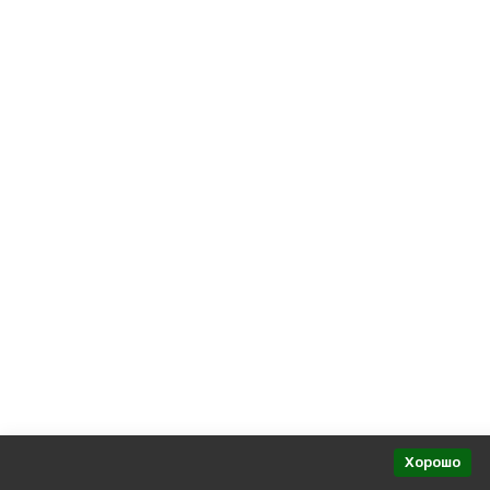
Политика персональных данных
Представительства в регионах
Хорошо