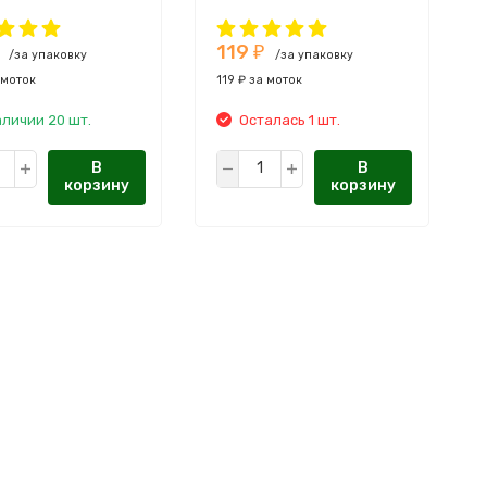
:
25-28
Тонина:
25-28
119
₽
/за упаковку
/за упаковку
 моток
119 ₽ за моток
аличии 20 шт.
Осталась 1 шт.
В
В
корзину
корзину