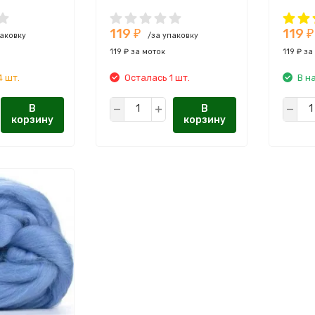
8
Тонина:
25-28
Тонина
119
119
₽
₽
паковку
/за упаковку
119 ₽ за моток
119 ₽ за
4 шт.
Осталась 1 шт.
В н
В
В
корзину
корзину