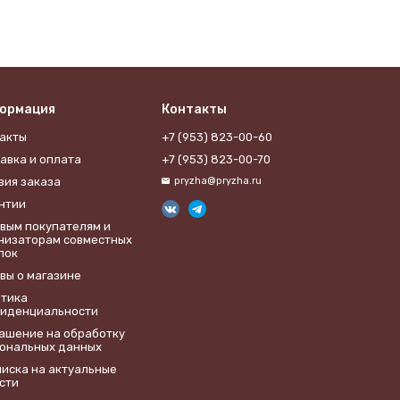
ормация
Контакты
акты
+7 (953) 823-00-60
авка и оплата
+7 (953) 823-00-70
вия заказа
pryzha@pryzha.ru
нтии
вым покупателям и
низаторам совместных
пок
вы о магазине
тика
иденциальности
лашение на обработку
ональных данных
иска на актуальные
сти