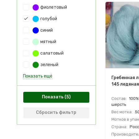
фиолетовый
голубой
синий
мятный
салатовый
зеленый
Показать ещё
Гребенная л
145 ледяная
Показать
Состав:
100%
шерсть
Вес мотка:
50
Сбросить фильтр
Мотков в упак
Страна:
Росс
Производите