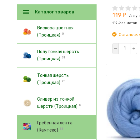
Тонина:
25-2
Каталог товаров
119
₽
/за у
119 ₽ за моток
Вискоза цветная
Осталось 
0
(Троицкая)
Полутонкая шерсть
31
(Троицкая)
Тонкая шерсть
23
(Троицкая)
Сливер из тонкой
0
шерсти (Троицкая)
Гребенная лента
33
(Камтекс)