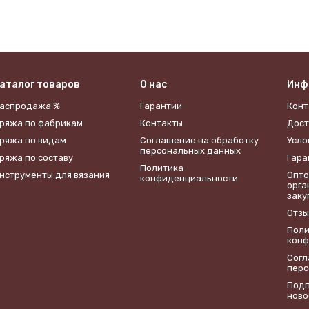
аталог товаров
О нас
Инф
аспродажа %
Гарантии
Конт
ряжа по фабрикам
Контакты
Дост
ряжа по видам
​Соглашение на обработку
Усло
персональных данных
ряжа по составу
Гара
Политика
нструменты для вязания
Опто
конфиденциальности
орга
заку
Отзы
Поли
конф
​Сог
перс
Подп
ново