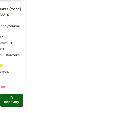
ента (топс)
50 гр
 полутонкая
 г
овке:
1
ия
ль:
Камтекс
8
паковку
 шт.
В
корзину