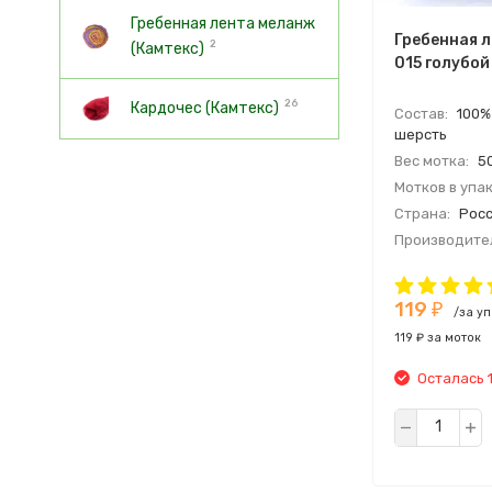
Гребенная лента меланж
Гребенная л
2
(Камтекс)
015 голубой 
26
Кардочес (Камтекс)
Состав:
100%
шерсть
Вес мотка:
50
Мотков в упак
Страна:
Росс
Производите
Тонина:
25-2
119
₽
/за у
119 ₽ за моток
Осталась 1