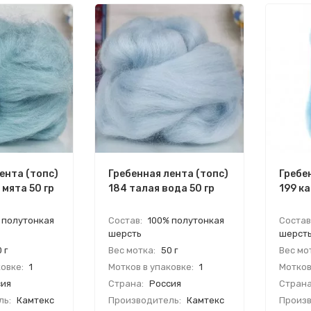
ента (топс)
Гребенная лента (топс)
Гребе
 мята 50 гр
184 талая вода 50 гр
199 ка
 полутонкая
Состав:
100% полутонкая
Состав
шерсть
шерст
 г
Вес мотка:
50 г
Вес мо
овке:
1
Мотков в упаковке:
1
Мотков
ия
Страна:
Россия
Страна
ль:
Камтекс
Производитель:
Камтекс
Произв